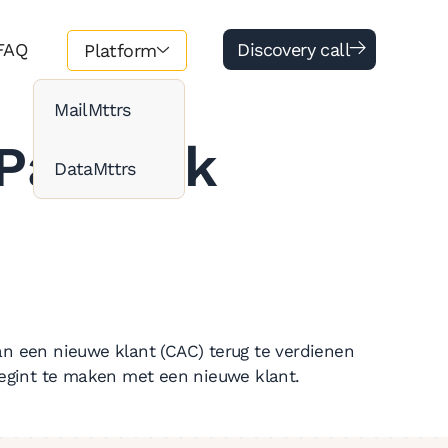
FAQ
Discovery call
Platform
MailMttrs
 Payback
DataMttrs
an een nieuwe klant (CAC) terug te verdienen
 begint te maken met een nieuwe klant.